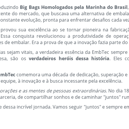
roduzindo
Big Bags Homologados pela Marinha do Brasil
cente do mercado, que buscava uma alternativa de embal
onstante evolução, pronta para enfrentar desafios cada ve
rovou sua excelência ao se tornar pioneira na fabrica
 Essa conquista revolucionou a produtividade de opera
s de embalar. Era a prova de que a inovação fazia parte d
ias sejam vitais, a verdadeira essência da EmbTec sempr
esa, são os
verdadeiros heróis dessa história
. Eles c
EmbTec
comemora uma década de dedicação, superação e c
 equipe, à inovação e à busca incessante pela excelência.
orações e as mentes de pessoas extraordinárias
. No dia 
rceria, de compartilhar sonhos e de caminhar "juntos" rum
e dessa incrível jornada. Vamos seguir "juntos" e sempre e