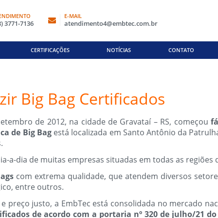
ENDIMENTO
E-MAIL
8) 3771-7136
atendimento4@embtec.com.br
CERTIFICAÇÕES
NOTÍCIAS
CONTATO
r Big Bag Certificados
 setembro de 2012, na cidade de Gravataí – RS, começou
fá
ica de Big Bag
está localizada em Santo Antônio da Patrul
.
ia-a-dia de muitas empresas situadas em todas as regiões 
Bags
com extrema qualidade, que atendem diversos setores 
ico, entre outros.
e preço justo, a EmbTec está consolidada no mercado nac
tificados de acordo com a portaria nº 320 de julho/21