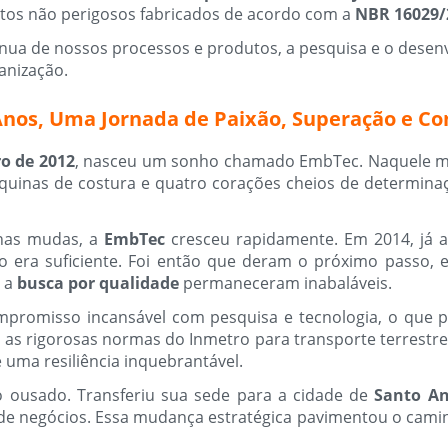
tos não perigosos fabricados de acordo com a
NBR 16029/
nua de nossos processos e produtos, a pesquisa e o desenv
anização.
 Anos, Uma Jornada de Paixão, Superação e Co
o de 2012
, nasceu um sonho chamado EmbTec. Naquele 
uinas de costura e quatro corações cheios de determinaç
nas mudas, a
EmbTec
cresceu rapidamente. Em 2014, já 
 não era suficiente. Foi então que deram o próximo passo
 a
busca por qualidade
permaneceram inabaláveis.
romisso incansável com pesquisa e tecnologia, o que p
as rigorosas normas do Inmetro para transporte terrestre 
uma resiliência inquebrantável.
 ousado. Transferiu sua sede para a cidade de
Santo An
de negócios. Essa mudança estratégica pavimentou o caminh