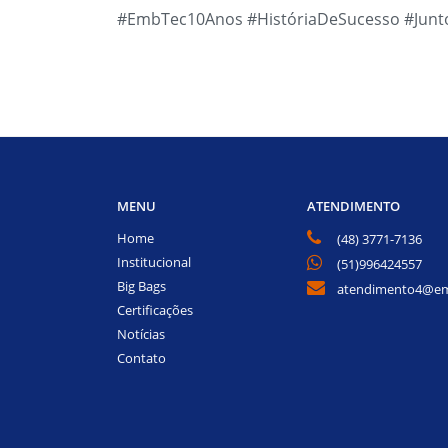
#EmbTec10Anos
#HistóriaDeSucesso #Jun
MENU
ATENDIMENTO
Home
(48) 3771-7136
Institucional
(51)996424557
Big Bags
atendimento4@em
Certificações
Notícias
Contato