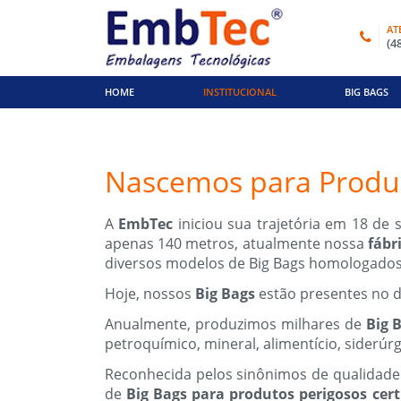
AT
(4
HOME
INSTITUCIONAL
BIG BAGS
Nascemos para Produzi
A
EmbTec
iniciou sua trajetória em 18 de
apenas 140 metros, atualmente nossa
fábr
diversos modelos de Big Bags homologados
Hoje, nossos
Big Bags
estão presentes no d
Anualmente, produzimos milhares de
Big 
petroquímico, mineral, alimentício, siderúrg
Reconhecida pelos sinônimos de qualidade 
de
Big Bags para produtos perigosos cer