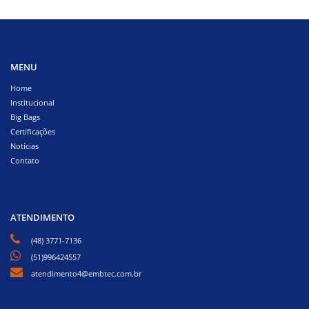
MENU
Home
Institucional
Big Bags
Certificações
Notícias
Contato
ATENDIMENTO
(48) 3771-7136
(51)996424557
atendimento4@embtec.com.br