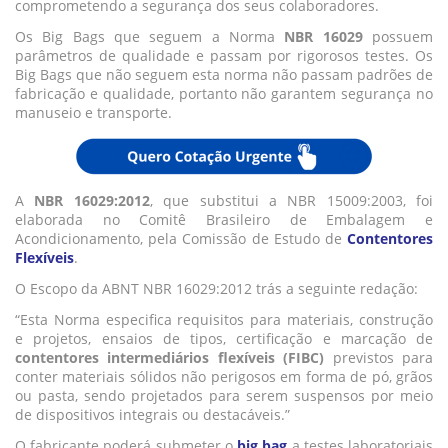
comprometendo a segurança dos seus colaboradores.
Os Big Bags que seguem a Norma
NBR 16029
possuem
parâmetros de qualidade e passam por rigorosos testes. Os
Big Bags que não seguem esta norma não passam padrões de
fabricação e qualidade, portanto não garantem segurança no
manuseio e transporte.
A
NBR 16029:2012
, que substitui a NBR 15009:2003, foi
elaborada no Comitê Brasileiro de Embalagem e
Acondicionamento, pela Comissão de Estudo de
Contentores
Flexíveis
.
O Escopo da ABNT NBR 16029:2012 trás a seguinte redação:
“Esta Norma especifica requisitos para materiais, construção
e projetos, ensaios de tipos, certificação e marcação de
contentores intermediários flexíveis (FIBC)
previstos para
conter materiais sólidos não perigosos em forma de pó, grãos
ou pasta, sendo projetados para serem suspensos por meio
de dispositivos integrais ou destacáveis.”
O fabricante poderá submeter o
big bag
a testes laboratoriais