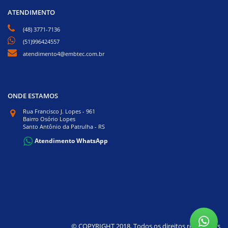
ATENDIMENTO
(48) 3771-7136
(51)996424557
atendimento4@embtec.com.br
ONDE ESTAMOS
Rua Francisco J. Lopes - 961
Bairro Osório Lopes
Santo Antônio da Patrulha - RS
Atendimento WhatsApp
© COPYRIGHT 2018. Todos os direitos reservados