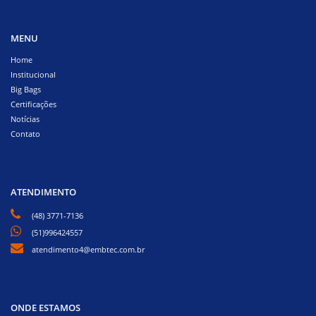
MENU
Home
Institucional
Big Bags
Certificações
Notícias
Contato
ATENDIMENTO
(48) 3771-7136
(51)996424557
atendimento4@embtec.com.br
ONDE ESTAMOS